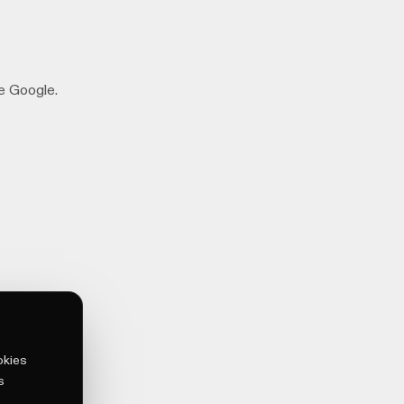
de Google.
okies
s