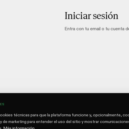
Iniciar sesión
Entra con tu email o tu cuenta 
ES
okies técnicas para que la plataforma funcione y, opcionalmente, co
s y de marketing para entender el uso del sitio y mostrar comunicacione
s.
Más información
.