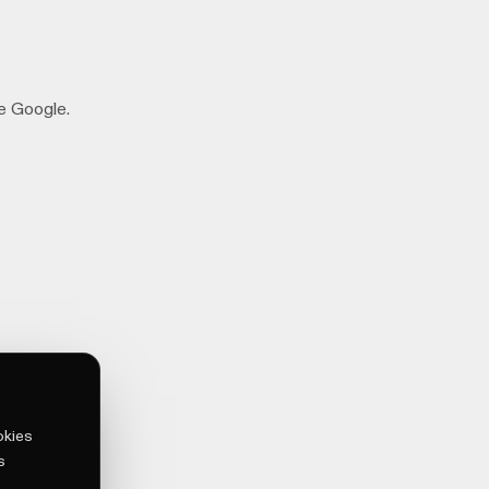
de Google.
okies
s