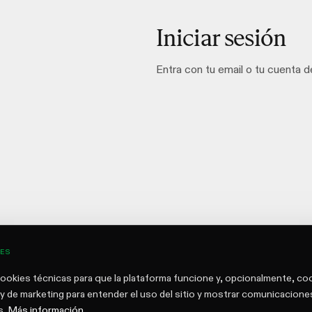
Iniciar sesión
Entra con tu email o tu cuenta 
ES
okies técnicas para que la plataforma funcione y, opcionalmente, co
s y de marketing para entender el uso del sitio y mostrar comunicacione
s.
Más información
.